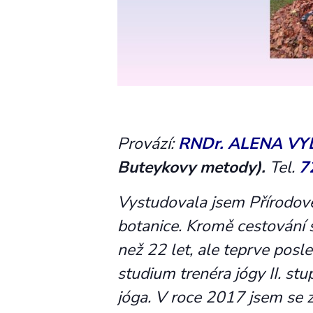
Provází:
RNDr. ALENA V
Buteykovy
metody).
Tel.
7
Vystudovala jsem Přírodově
botanice. Kromě cestování s
než 22 let, ale teprve posle
studium trenéra jógy II. st
jóga. V roce 2017 jsem se 