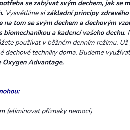
 potřeba se zabývat svým dechem, jak se 
h.
Vysvětlíme si
základní principy zdravého
te na tom se svým dechem a dechovým vzo
 s biomechanikou a kadencí vašeho dechu.
N
ůžete používat v běžném denním režimu. Už
né dechové techniky doma. Budeme využíva
e Oxygen Advantage.
mohou:
ém (eliminovat příznaky nemocí)