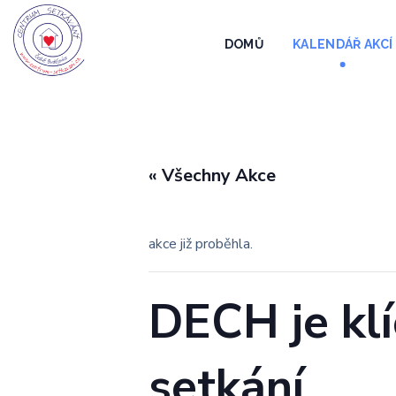
DOMŮ
KALENDÁŘ AKCÍ
« Všechny Akce
akce již proběhla.
DECH je klí
setkání