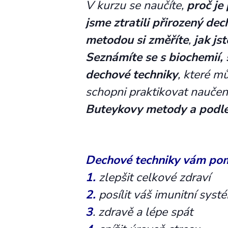
V kurzu se naučíte,
proč je
jsme ztratili přirozený dec
metodou si změříte
,
jak js
Seznámíte se s biochemií,
dechové techniky
, které m
schopni praktikovat nauče
Buteykovy metody a podl
Dechové techniky vám po
1.
zlepšit celkové zdraví
2.
posílit váš imunitní syst
3
. zdravě a lépe spát