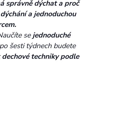
má správně dýchat
a proč
 dýchání a
jednoduchou
rcem.
aučíte se
jednoduché
 p
o šesti týdnech budete
t
dechové techniky
podle