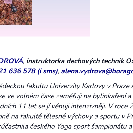
YDROVÁ
,
i
nstruktorka dechových technik 
21 636 578 (i sms)
,
alena.vydrova@borago
deckou fakultu Univerzity Karlovy v Praze a
e ve volném čase zaměřuji na bylinkaření a f
dních 11 let se jí věnuji intenzivněji. V roc
upně na fakultě tělesné výchovy a sportu v Pr
zúčastnila českého Yoga sport šampionátu 