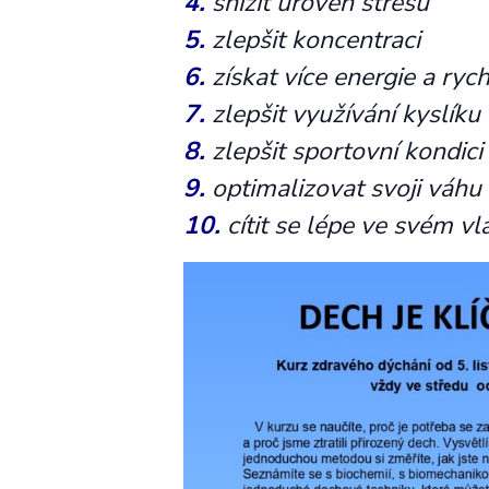
4.
snížit úroveň stresu
5.
zlepšit koncentraci
6.
získat více energie a rych
7.
zlepšit využívání kyslíku
8.
zlepšit sportovní kondici
9.
optimalizovat svoji váhu
10.
cítit se lépe ve svém vl