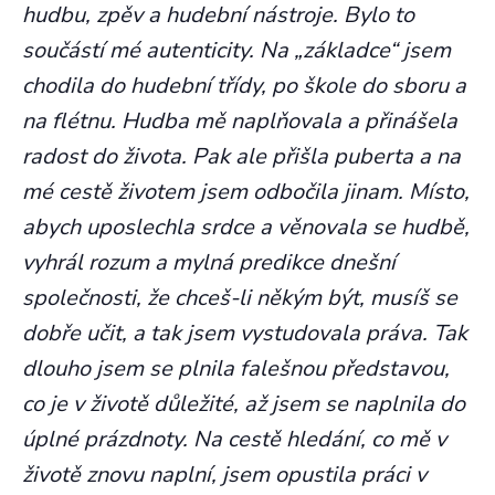
hudbu, zpěv a hudební nástroje. Bylo to
součástí mé autenticity. Na „základce“ jsem
chodila do hudební třídy, po škole do sboru a
na flétnu. Hudba mě naplňovala a přinášela
radost do života. Pak ale přišla puberta a na
mé cestě životem jsem odbočila jinam. Místo,
abych uposlechla srdce a věnovala se hudbě,
vyhrál rozum a mylná predikce dnešní
společnosti, že chceš-li někým být, musíš se
dobře učit, a tak jsem vystudovala práva. Tak
dlouho jsem se plnila falešnou představou,
co je v životě důležité, až jsem se naplnila do
úplné prázdnoty. Na cestě hledání, co mě v
životě znovu naplní, jsem opustila práci v