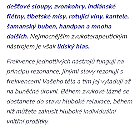
dešťové sloupy, zvonkohry, indiánské
flétny, tibetské mísy, rotující vlny, kantele,
šamanský buben, handpan a mnoha
dalších.
Nejmocnějším zvukoterapeutickým
nástrojem je však
lidský hlas.
Frekvence jednotlivých nástrojů fungují na
principu rezonance, jinými slovy rezonují s
frekvencemi Vašeho těla a tím jej vylaďují až
na buněčné úrovni. Během zvukové lázně se
dostanete do stavu hluboké relaxace, během
níž můžete zakusit hluboké individuální
vnitřní prožitky.