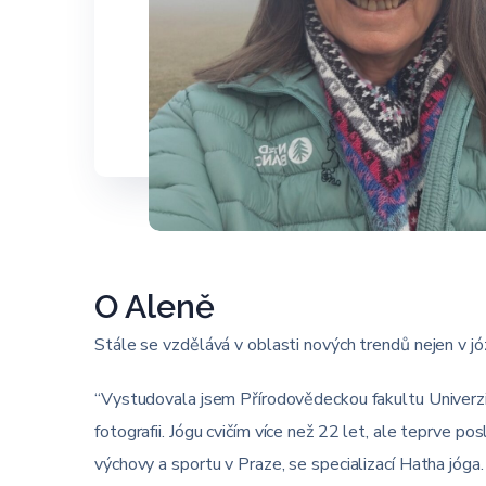
O Aleně
Stále se vzdělává v oblasti nových trendů nejen v józ
“Vystudovala jsem Přírodovědeckou fakultu Univerzit
fotografii. Jógu cvičím více než 22 let, ale teprve po
výchovy a sportu v Praze, se specializací Hatha jó