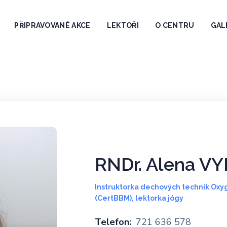
PŘIPRAVOVANÉ AKCE
LEKTOŘI
O CENTRU
GAL
RNDr. Alena V
Instruktorka dechových technik Ox
(CertBBM), lektorka jógy
Telefon:
721 636 578