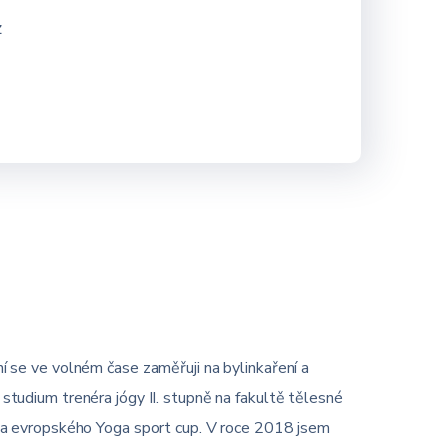
z
 se ve volném čase zaměřuji na bylinkaření a
a studium trenéra jógy II. stupně na fakultě tělesné
u a evropského Yoga sport cup. V roce 2018 jsem