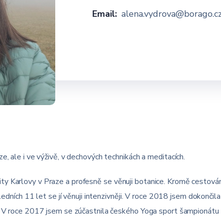
Email:
alena.vydrova@borago.c
e, ale i ve výživě, v dechových technikách a meditacích.
y Karlovy v Praze a profesně se věnuji botanice. Kromě cestování
sledních 11 let se jí věnuji intenzivněji. V roce 2018 jsem dokončil
ga. V roce 2017 jsem se zúčastnila českého Yoga sport šampionát