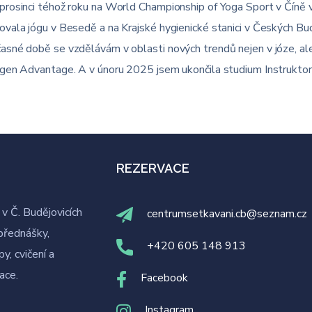
prosinci téhož roku na World Championship of Yoga Sport v Číně v
ala jógu v Besedě a na Krajské hygienické stanici v Českých Buděj
sné době se vzdělávám v oblasti nových trendů nejen v józe, ale 
xygen Advantage. A v únoru 2025 jsem ukončila studium Instruk
REZERVACE
v Č. Budějovicích
centrumsetkavani.cb@seznam.cz
přednášky,
+420 605 148 913
y, cvičení a
tace.
Facebook
Instagram