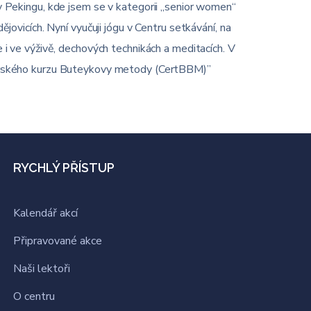
 Pekingu, kde jsem se v kategorii „senior women“
ovicích. Nyní vyučuji jógu v Centru setkávání, na
i ve výživě, dechových technikách a meditacích. V
torského kurzu Buteykovy metody (CertBBM)”
RYCHLÝ PŘÍSTUP
Kalendář akcí
Připravované akce
Naši lektoři
O centru