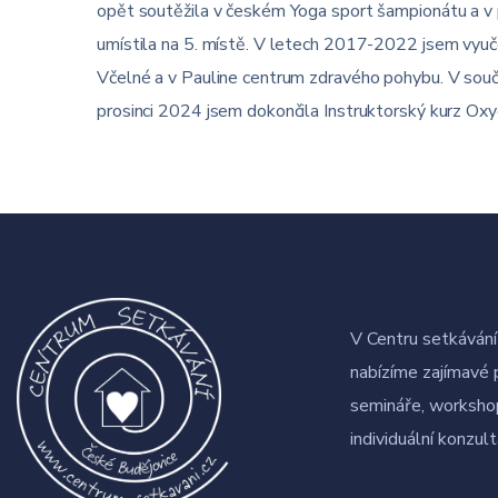
opět soutěžila v českém Yoga sport šampionátu a v 
umístila na 5. místě. V letech 2017-2022 jsem vyučov
Včelné a v Pauline centrum zdravého pohybu. V souča
prosinci 2024 jsem dokončila Instruktorský kurz O
V Centru setkávání 
nabízíme zajímavé 
semináře, workshop
individuální konzul