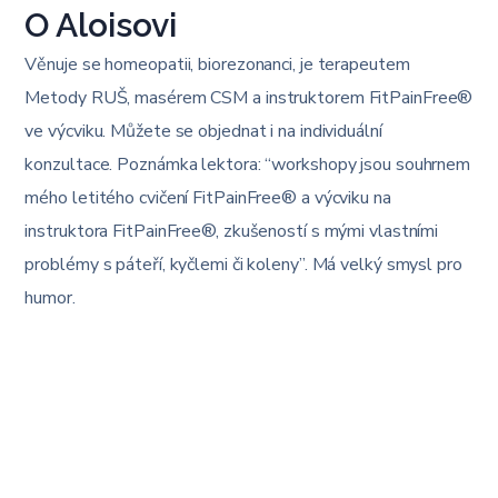
O Aloisovi
Věnuje se homeopatii, biorezonanci, je terapeutem
Metody RUŠ, masérem CSM a instruktorem FitPainFree®
ve výcviku. Můžete se objednat i na individuální
konzultace. Poznámka lektora: “workshopy jsou souhrnem
mého letitého cvičení FitPainFree® a výcviku na
instruktora FitPainFree®, zkušeností s mými vlastními
problémy s páteří, kyčlemi či koleny”. Má velký smysl pro
humor.