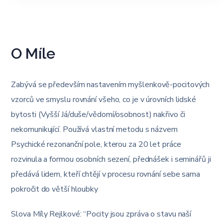
O Míle
Zabývá se především nastavením myšlenkově-pocitových
vzorců ve smyslu rovnání všeho, co je v úrovních lidské
bytosti (Vyšší Já/duše/vědomí/osobnost) nakřivo či
nekomunikující. Používá vlastní metodu s názvem
Psychické rezonanční pole, kterou za 20 let práce
rozvinula a formou osobních sezení, přednášek i seminářů ji
předává lidem, kteří chtějí v procesu rovnání sebe sama
pokročit do větší hloubky
Slova Míly Rejlkové: “Pocity jsou zpráva o stavu naší