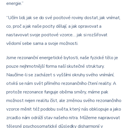
energie.”
“Učím lidi, jak se do své pocitové roviny dostat, jak vnímat,
co, proč a jak naše pocity dělají, a jak opravovat a
nastavovat svoje pocitové vzorce… jak si rozšiřovat
vědomí sebe sama a svoje možnosti.
Jsme rezonanční energetické bytosti, naše fyzické tělo je
pouze nejhmotnější forma naší skutečné struktury.
Naučíme-li se zacházet s vyššími okruhy svého vnímání,
otvírá se nám svět přímého rezonančního čtení reality. A
protože rezonance funguje oběma směry, máme pak
možnost nejen realitu číst, ale změnou svého rezonančního
vzorce měnit též podobu světa, který nás obklopuje a jako
zrcadlo nám odráží stav našeho nitra. Můžeme napravovat
tělesné psychosomatické důsledky disharmonií v