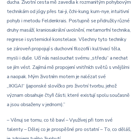
ducha. Životní cesta mě zavedla k rozmanitým pohybovým
technikám od jógy přes tai-ji, čchi-kung, kum-nye, intuitivní
pohyb i metodu Feldenkrais. Postupně se přidružily různé
druhy masáží, kraniosakrální uvolnění, metamorfní technika,
regrese i systemické konstelace. Všechny tyto techniky
se zároveň propojují s duchovní filozofií i kultivací těla,
mysli i duše. Učí nás naslouchat svému „středu“ a nechat
se jím vést. Zajímá mě propojení vnitřních světů s vnějšími
a naopak. Mým životním motem je nalézat své
„IKIGAI“ (japonské slovíčko pro životní tvorbu, jehož
význam obsahuje čtyři části, které existují spolu současně
a jsou obsaženy v jednom).”
– Věnuj se tomu, co tě baví – Využívej při tom své
talenty – Dělej co je prospěšné pro ostatní – To, co děláš,
je zdrojem tvého živobytí.